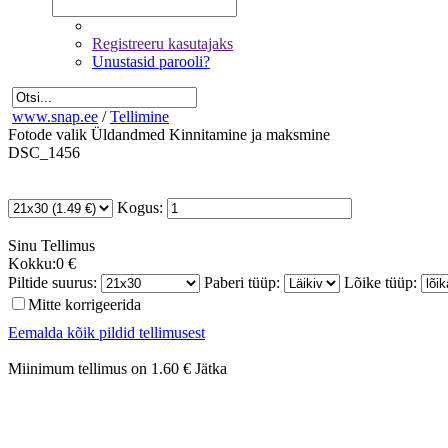
Registreeru kasutajaks
Unustasid parooli?
www.snap.ee
/
Tellimine
Fotode valik
Üldandmed
Kinnitamine ja maksmine
DSC_1456
Kogus:
Sinu
Tellimus
Kokku:
0 €
Piltide suurus:
Paberi tüüp:
Lõike tüüp:
Mitte korrigeerida
Eemalda kõik pildid tellimusest
Miinimum tellimus on 1.60 €
Jätka