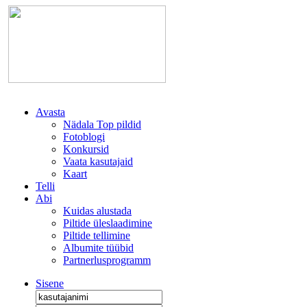
Avasta
Nädala Top pildid
Fotoblogi
Konkursid
Vaata kasutajaid
Kaart
Telli
Abi
Kuidas alustada
Piltide üleslaadimine
Piltide tellimine
Albumite tüübid
Partnerlusprogramm
Sisene