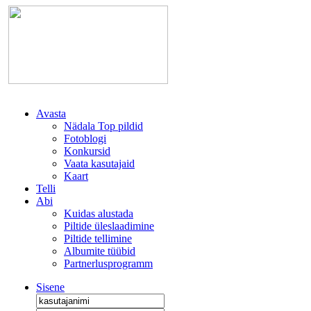
Avasta
Nädala Top pildid
Fotoblogi
Konkursid
Vaata kasutajaid
Kaart
Telli
Abi
Kuidas alustada
Piltide üleslaadimine
Piltide tellimine
Albumite tüübid
Partnerlusprogramm
Sisene