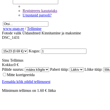
Registreeru kasutajaks
Unustasid parooli?
www.snap.ee
/
Tellimine
Fotode valik
Üldandmed
Kinnitamine ja maksmine
DSC_1431
Kogus:
Sinu
Tellimus
Kokku:
0 €
Piltide suurus:
Paberi tüüp:
Lõike tüüp:
Mitte korrigeerida
Eemalda kõik pildid tellimusest
Miinimum tellimus on 1.60 €
Jätka