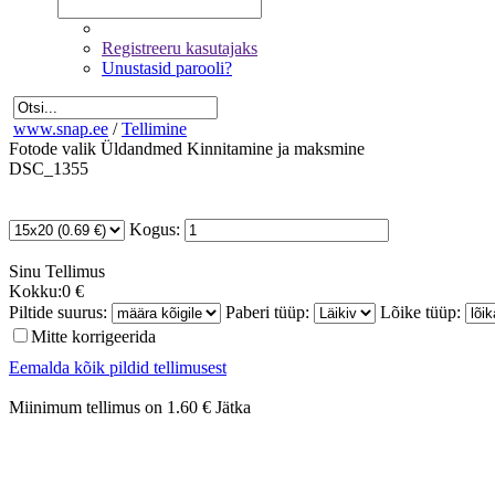
Registreeru kasutajaks
Unustasid parooli?
www.snap.ee
/
Tellimine
Fotode valik
Üldandmed
Kinnitamine ja maksmine
DSC_1355
Kogus:
Sinu
Tellimus
Kokku:
0 €
Piltide suurus:
Paberi tüüp:
Lõike tüüp:
Mitte korrigeerida
Eemalda kõik pildid tellimusest
Miinimum tellimus on 1.60 €
Jätka