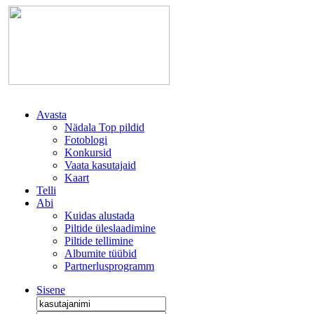
Avasta
Nädala Top pildid
Fotoblogi
Konkursid
Vaata kasutajaid
Kaart
Telli
Abi
Kuidas alustada
Piltide üleslaadimine
Piltide tellimine
Albumite tüübid
Partnerlusprogramm
Sisene