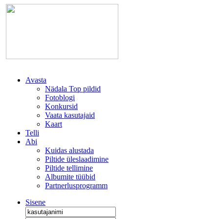
Avasta
Nädala Top pildid
Fotoblogi
Konkursid
Vaata kasutajaid
Kaart
Telli
Abi
Kuidas alustada
Piltide üleslaadimine
Piltide tellimine
Albumite tüübid
Partnerlusprogramm
Sisene