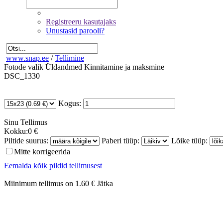
Registreeru kasutajaks
Unustasid parooli?
www.snap.ee
/
Tellimine
Fotode valik
Üldandmed
Kinnitamine ja maksmine
DSC_1330
Kogus:
Sinu
Tellimus
Kokku:
0 €
Piltide suurus:
Paberi tüüp:
Lõike tüüp:
Mitte korrigeerida
Eemalda kõik pildid tellimusest
Miinimum tellimus on 1.60 €
Jätka