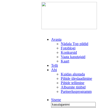
Avasta
Nädala Top pildid
Fotoblogi
Konkursid
Vaata kasutajaid
Kaart
Telli
Abi
Kuidas alustada
Piltide üleslaadimine
Piltide tellimine
Albumite tüübid
Partnerlusprogramm
Sisene