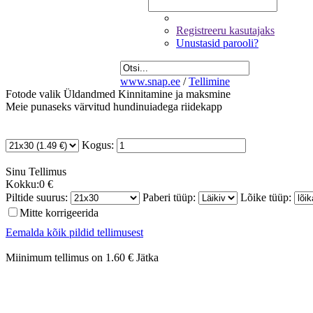
Registreeru kasutajaks
Unustasid parooli?
www.snap.ee
/
Tellimine
Fotode valik
Üldandmed
Kinnitamine ja maksmine
Meie punaseks värvitud hundinuiadega riidekapp
Kogus:
Sinu
Tellimus
Kokku:
0 €
Piltide suurus:
Paberi tüüp:
Lõike tüüp:
Mitte korrigeerida
Eemalda kõik pildid tellimusest
Miinimum tellimus on 1.60 €
Jätka