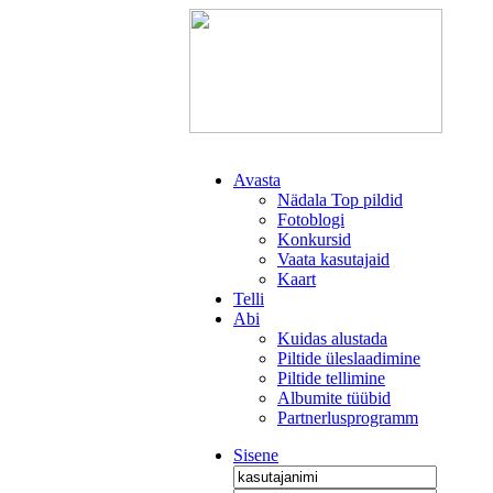
Avasta
Nädala Top pildid
Fotoblogi
Konkursid
Vaata kasutajaid
Kaart
Telli
Abi
Kuidas alustada
Piltide üleslaadimine
Piltide tellimine
Albumite tüübid
Partnerlusprogramm
Sisene