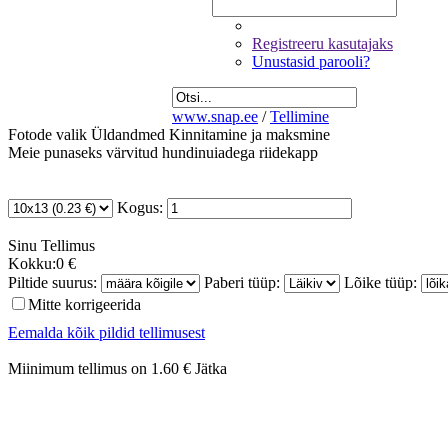
Registreeru kasutajaks
Unustasid parooli?
www.snap.ee
/
Tellimine
Fotode valik
Üldandmed
Kinnitamine ja maksmine
Meie punaseks värvitud hundinuiadega riidekapp
Kogus:
Sinu
Tellimus
Kokku:
0 €
Piltide suurus:
Paberi tüüp:
Lõike tüüp:
Mitte korrigeerida
Eemalda kõik pildid tellimusest
Miinimum tellimus on 1.60 €
Jätka