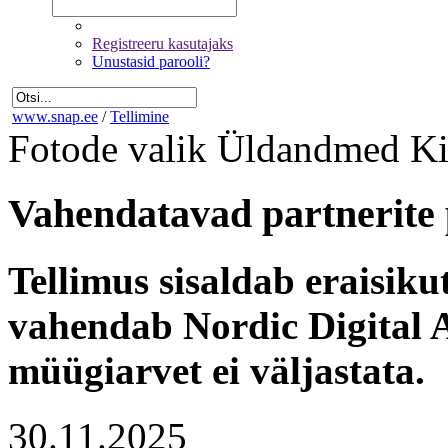
Registreeru kasutajaks
Unustasid parooli?
www.snap.ee
/
Tellimine
Fotode valik
Üldandmed
Ki
Vahendatavad partnerite 
Tellimus sisaldab eraisik
vahendab Nordic Digital A
müügiarvet ei väljastata.
30.11.2025