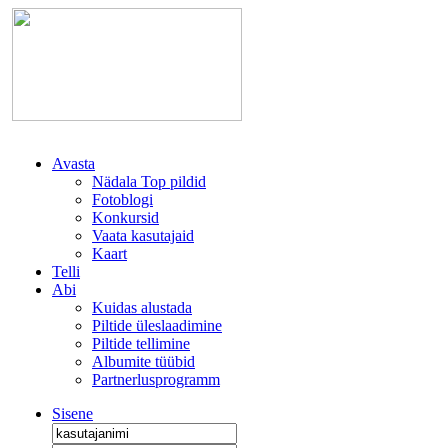
Avasta
Nädala Top pildid
Fotoblogi
Konkursid
Vaata kasutajaid
Kaart
Telli
Abi
Kuidas alustada
Piltide üleslaadimine
Piltide tellimine
Albumite tüübid
Partnerlusprogramm
Sisene