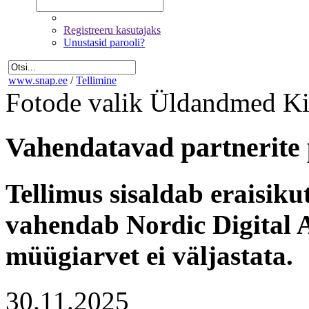
Registreeru kasutajaks
Unustasid parooli?
www.snap.ee
/
Tellimine
Fotode valik
Üldandmed
Ki
Vahendatavad partnerite 
Tellimus sisaldab eraisik
vahendab Nordic Digital A
müügiarvet ei väljastata.
30.11.2025