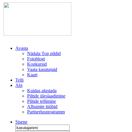
Avasta
Nädala Top pildid
Fotoblogi
Konkursid
Vaata kasutajaid
Kaart
Telli
Abi
Kuidas alustada
Piltide üleslaadimine
Piltide tellimine
Albumite tüübid
Partnerlusprogramm
Sisene