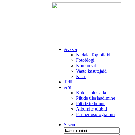
Avasta
Nädala Top pildid
Fotoblogi
Konkursid
Vaata kasutajaid
Kaart
Telli
Abi
Kuidas alustada
Piltide üleslaadimine
Piltide tellimine
Albumite tüübid
Partnerlusprogramm
Sisene