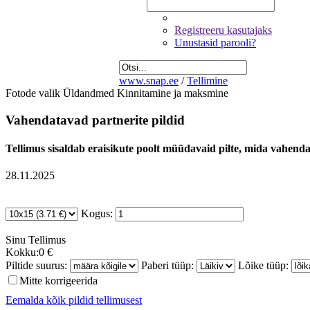
Registreeru kasutajaks
Unustasid parooli?
www.snap.ee
/
Tellimine
Fotode valik
Üldandmed
Kinnitamine ja maksmine
Vahendatavad partnerite pildid
Tellimus sisaldab eraisikute poolt müüdavaid pilte, mida vahendab
28.11.2025
Kogus:
Sinu
Tellimus
Kokku:
0 €
Piltide suurus:
Paberi tüüp:
Lõike tüüp:
Mitte korrigeerida
Eemalda kõik pildid tellimusest