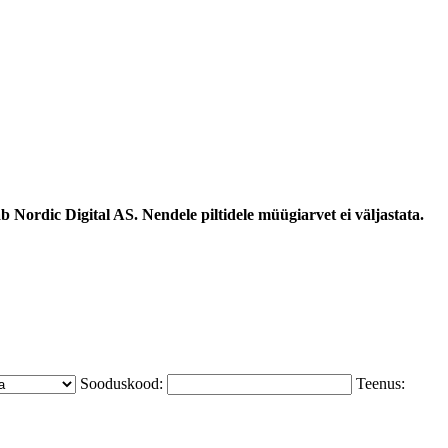
 Nordic Digital AS. Nendele piltidele müügiarvet ei väljastata.
Sooduskood:
Teenus: