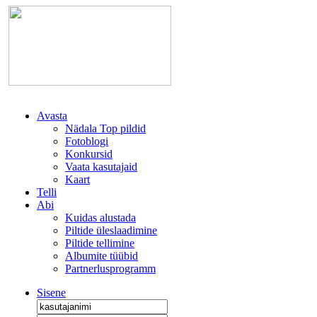
Avasta
Nädala Top pildid
Fotoblogi
Konkursid
Vaata kasutajaid
Kaart
Telli
Abi
Kuidas alustada
Piltide üleslaadimine
Piltide tellimine
Albumite tüübid
Partnerlusprogramm
Sisene