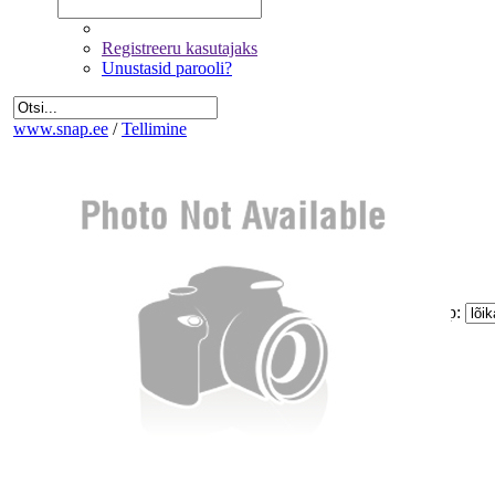
Registreeru kasutajaks
Unustasid parooli?
www.snap.ee
/
Tellimine
Fotode valik
Üldandmed
Kinnitamine ja maksmine
Kogus:
Sinu
Tellimus
Kokku:
0 €
Piltide suurus:
Paberi tüüp:
Lõike tüüp:
Mitte korrigeerida
Eemalda kõik pildid tellimusest
Miinimum tellimus on 1.60 €
Jätka