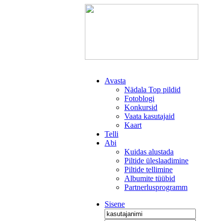
Avasta
Nädala Top pildid
Fotoblogi
Konkursid
Vaata kasutajaid
Kaart
Telli
Abi
Kuidas alustada
Piltide üleslaadimine
Piltide tellimine
Albumite tüübid
Partnerlusprogramm
Sisene