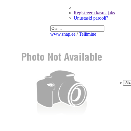
Registreeru kasutajaks
Unustasid parooli?
www.snap.ee
/
Tellimine
Fotode valik
Üldandmed
Kinnitamine ja maksmine
Kogus:
Sinu
Tellimus
Kokku:
0 €
Piltide suurus:
Paberi tüüp:
Lõike tüüp:
Mitte korrigeerida
Eemalda kõik pildid tellimusest
Miinimum tellimus on 1.60 €
Jätka