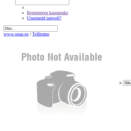
Registreeru kasutajaks
Unustasid parooli?
www.snap.ee
/
Tellimine
Fotode valik
Üldandmed
Kinnitamine ja maksmine
Kogus:
Sinu
Tellimus
Kokku:
0 €
Piltide suurus:
Paberi tüüp:
Lõike tüüp:
Mitte korrigeerida
Eemalda kõik pildid tellimusest
Miinimum tellimus on 1.60 €
Jätka