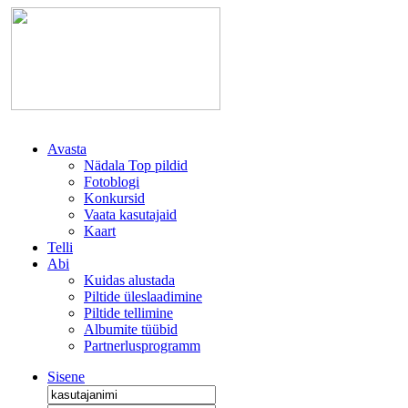
Avasta
Nädala Top pildid
Fotoblogi
Konkursid
Vaata kasutajaid
Kaart
Telli
Abi
Kuidas alustada
Piltide üleslaadimine
Piltide tellimine
Albumite tüübid
Partnerlusprogramm
Sisene