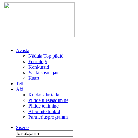
Avasta
Nädala Top pildid
Fotoblogi
Konkursid
Vaata kasutajaid
Kaart
Telli
Abi
Kuidas alustada
Piltide üleslaadimine
Piltide tellimine
Albumite tüübid
Partnerlusprogramm
Sisene