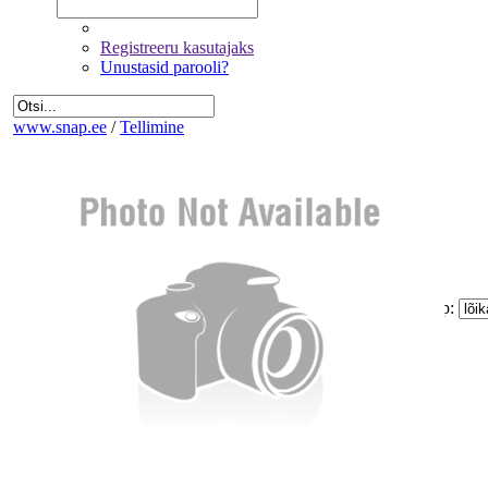
Registreeru kasutajaks
Unustasid parooli?
www.snap.ee
/
Tellimine
Fotode valik
Üldandmed
Kinnitamine ja maksmine
Kogus:
Sinu
Tellimus
Kokku:
0 €
Piltide suurus:
Paberi tüüp:
Lõike tüüp:
Mitte korrigeerida
Eemalda kõik pildid tellimusest
Miinimum tellimus on 1.60 €
Jätka