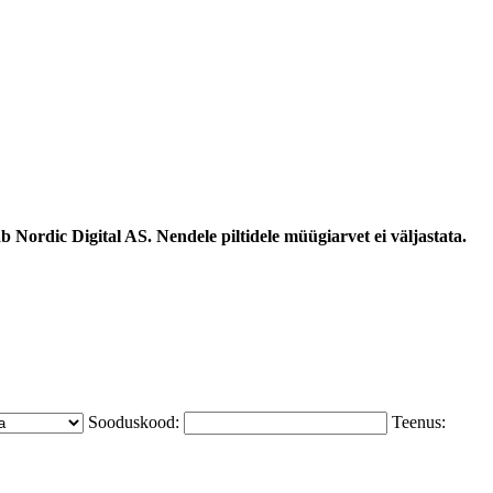
 Nordic Digital AS. Nendele piltidele müügiarvet ei väljastata.
Sooduskood:
Teenus: