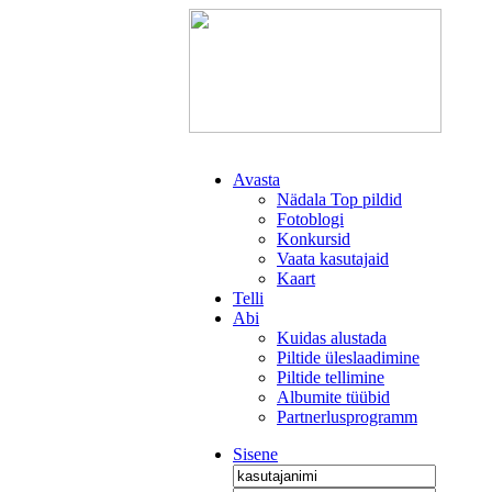
Avasta
Nädala Top pildid
Fotoblogi
Konkursid
Vaata kasutajaid
Kaart
Telli
Abi
Kuidas alustada
Piltide üleslaadimine
Piltide tellimine
Albumite tüübid
Partnerlusprogramm
Sisene