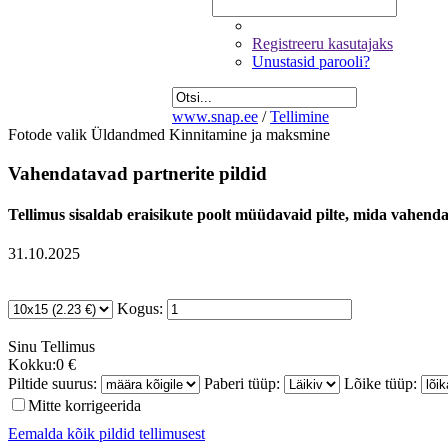
Registreeru kasutajaks
Unustasid parooli?
www.snap.ee
/
Tellimine
Fotode valik
Üldandmed
Kinnitamine ja maksmine
Vahendatavad partnerite pildid
Tellimus sisaldab eraisikute poolt müüdavaid pilte, mida vahendab
31.10.2025
Kogus:
Sinu
Tellimus
Kokku:
0 €
Piltide suurus:
Paberi tüüp:
Lõike tüüp:
Mitte korrigeerida
Eemalda kõik pildid tellimusest