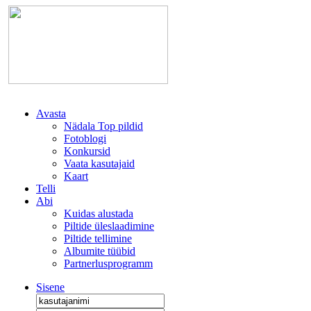
Avasta
Nädala Top pildid
Fotoblogi
Konkursid
Vaata kasutajaid
Kaart
Telli
Abi
Kuidas alustada
Piltide üleslaadimine
Piltide tellimine
Albumite tüübid
Partnerlusprogramm
Sisene