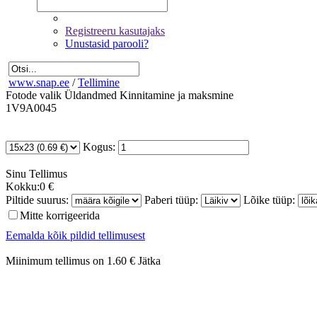
Registreeru kasutajaks
Unustasid parooli?
www.snap.ee
/
Tellimine
Fotode valik
Üldandmed
Kinnitamine ja maksmine
1V9A0045
Kogus:
Sinu
Tellimus
Kokku:
0 €
Piltide suurus:
Paberi tüüp:
Lõike tüüp:
Mitte korrigeerida
Eemalda kõik pildid tellimusest
Miinimum tellimus on 1.60 €
Jätka