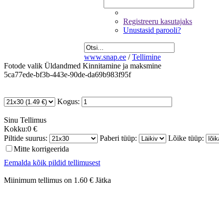
Registreeru kasutajaks
Unustasid parooli?
www.snap.ee
/
Tellimine
Fotode valik
Üldandmed
Kinnitamine ja maksmine
5ca77ede-bf3b-443e-90de-da69b983f95f
Kogus:
Sinu
Tellimus
Kokku:
0 €
Piltide suurus:
Paberi tüüp:
Lõike tüüp:
Mitte korrigeerida
Eemalda kõik pildid tellimusest
Miinimum tellimus on 1.60 €
Jätka