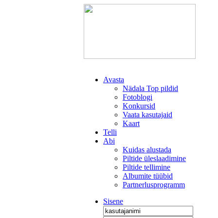
Avasta
Nädala Top pildid
Fotoblogi
Konkursid
Vaata kasutajaid
Kaart
Telli
Abi
Kuidas alustada
Piltide üleslaadimine
Piltide tellimine
Albumite tüübid
Partnerlusprogramm
Sisene