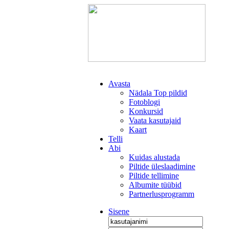
Avasta
Nädala Top pildid
Fotoblogi
Konkursid
Vaata kasutajaid
Kaart
Telli
Abi
Kuidas alustada
Piltide üleslaadimine
Piltide tellimine
Albumite tüübid
Partnerlusprogramm
Sisene