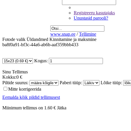
Registreeru kasutajaks
Unustasid parooli?
www.snap.ee
/
Tellimine
Fotode valik
Üldandmed
Kinnitamine ja maksmine
ba8f0a91-bf3c-44a6-ab6b-aaf359bbb433
Kogus:
Sinu
Tellimus
Kokku:
0 €
Piltide suurus:
Paberi tüüp:
Lõike tüüp:
Mitte korrigeerida
Eemalda kõik pildid tellimusest
Miinimum tellimus on 1.60 €
Jätka