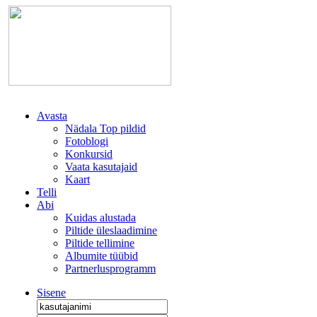
Avasta
Nädala Top pildid
Fotoblogi
Konkursid
Vaata kasutajaid
Kaart
Telli
Abi
Kuidas alustada
Piltide üleslaadimine
Piltide tellimine
Albumite tüübid
Partnerlusprogramm
Sisene