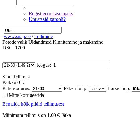
Registreeru kasutajaks
Unustasid parooli?
www.snap.ee
/
Tellimine
Fotode valik
Üldandmed
Kinnitamine ja maksmine
DSC_1706
Kogus:
Sinu
Tellimus
Kokku:
0 €
Piltide suurus:
Paberi tüüp:
Lõike tüüp:
Mitte korrigeerida
Eemalda kõik pildid tellimusest
Miinimum tellimus on 1.60 €
Jätka