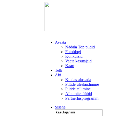
Avasta
Nädala Top pildid
Fotoblogi
Konkursid
Vaata kasutajaid
Kaart
Telli
Abi
Kuidas alustada
Piltide üleslaadimine
Piltide tellimine
Albumite tüübid
Partnerlusprogramm
Sisene