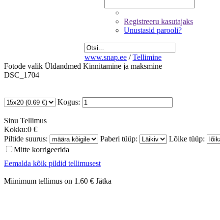
Registreeru kasutajaks
Unustasid parooli?
www.snap.ee
/
Tellimine
Fotode valik
Üldandmed
Kinnitamine ja maksmine
DSC_1704
Kogus:
Sinu
Tellimus
Kokku:
0 €
Piltide suurus:
Paberi tüüp:
Lõike tüüp:
Mitte korrigeerida
Eemalda kõik pildid tellimusest
Miinimum tellimus on 1.60 €
Jätka