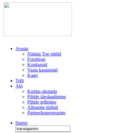
Avasta
Nädala Top pildid
Fotoblogi
Konkursid
Vaata kasutajaid
Kaart
Telli
Abi
Kuidas alustada
Piltide üleslaadimine
Piltide tellimine
Albumite tüübid
Partnerlusprogramm
Sisene