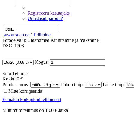
Registreeru kasutajaks
Unustasid parooli?
www.snap.ee
/
Tellimine
Fotode valik
Üldandmed
Kinnitamine ja maksmine
DSC_1703
Kogus:
Sinu
Tellimus
Kokku:
0 €
Piltide suurus:
Paberi tüüp:
Lõike tüüp:
Mitte korrigeerida
Eemalda kõik pildid tellimusest
Miinimum tellimus on 1.60 €
Jätka