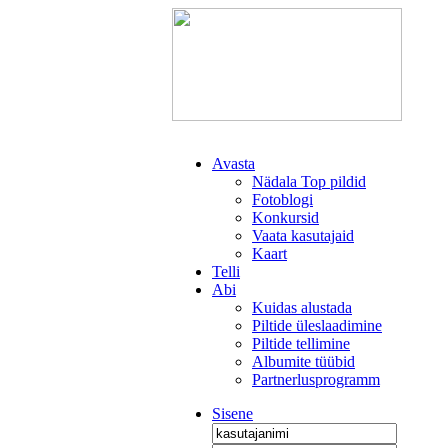
Avasta
Nädala Top pildid
Fotoblogi
Konkursid
Vaata kasutajaid
Kaart
Telli
Abi
Kuidas alustada
Piltide üleslaadimine
Piltide tellimine
Albumite tüübid
Partnerlusprogramm
Sisene