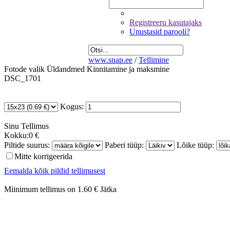
Registreeru kasutajaks
Unustasid parooli?
www.snap.ee
/
Tellimine
Fotode valik
Üldandmed
Kinnitamine ja maksmine
DSC_1701
Kogus:
Sinu
Tellimus
Kokku:
0 €
Piltide suurus:
Paberi tüüp:
Lõike tüüp:
Mitte korrigeerida
Eemalda kõik pildid tellimusest
Miinimum tellimus on 1.60 €
Jätka