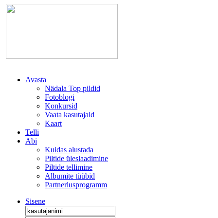
Avasta
Nädala Top pildid
Fotoblogi
Konkursid
Vaata kasutajaid
Kaart
Telli
Abi
Kuidas alustada
Piltide üleslaadimine
Piltide tellimine
Albumite tüübid
Partnerlusprogramm
Sisene