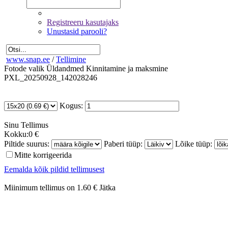
Registreeru kasutajaks
Unustasid parooli?
www.snap.ee
/
Tellimine
Fotode valik
Üldandmed
Kinnitamine ja maksmine
PXL_20250928_142028246
Kogus:
Sinu
Tellimus
Kokku:
0 €
Piltide suurus:
Paberi tüüp:
Lõike tüüp:
Mitte korrigeerida
Eemalda kõik pildid tellimusest
Miinimum tellimus on 1.60 €
Jätka