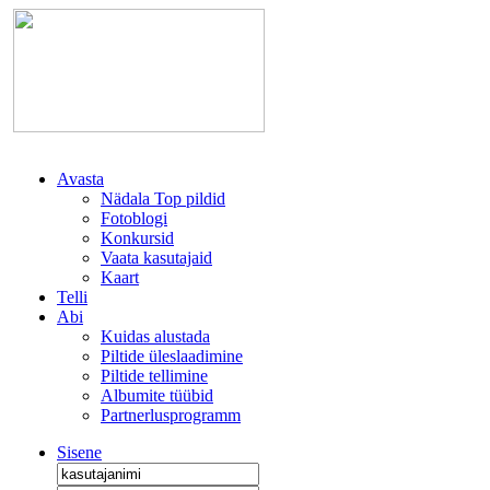
Avasta
Nädala Top pildid
Fotoblogi
Konkursid
Vaata kasutajaid
Kaart
Telli
Abi
Kuidas alustada
Piltide üleslaadimine
Piltide tellimine
Albumite tüübid
Partnerlusprogramm
Sisene