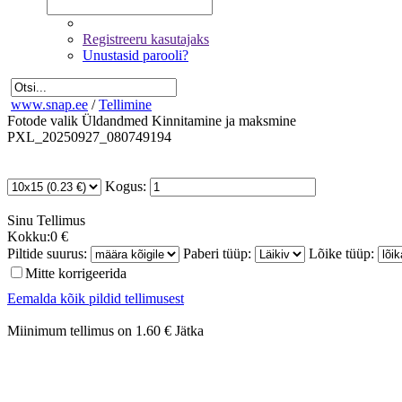
Registreeru kasutajaks
Unustasid parooli?
www.snap.ee
/
Tellimine
Fotode valik
Üldandmed
Kinnitamine ja maksmine
PXL_20250927_080749194
Kogus:
Sinu
Tellimus
Kokku:
0 €
Piltide suurus:
Paberi tüüp:
Lõike tüüp:
Mitte korrigeerida
Eemalda kõik pildid tellimusest
Miinimum tellimus on 1.60 €
Jätka