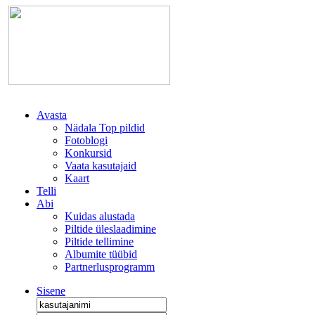
Avasta
Nädala Top pildid
Fotoblogi
Konkursid
Vaata kasutajaid
Kaart
Telli
Abi
Kuidas alustada
Piltide üleslaadimine
Piltide tellimine
Albumite tüübid
Partnerlusprogramm
Sisene