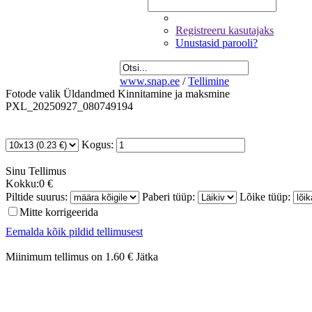
Registreeru kasutajaks
Unustasid parooli?
www.snap.ee
/
Tellimine
Fotode valik
Üldandmed
Kinnitamine ja maksmine
PXL_20250927_080749194
Kogus:
Sinu
Tellimus
Kokku:
0 €
Piltide suurus:
Paberi tüüp:
Lõike tüüp:
Mitte korrigeerida
Eemalda kõik pildid tellimusest
Miinimum tellimus on 1.60 €
Jätka