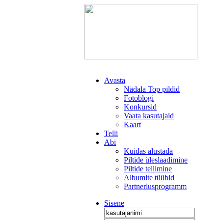
Avasta
Nädala Top pildid
Fotoblogi
Konkursid
Vaata kasutajaid
Kaart
Telli
Abi
Kuidas alustada
Piltide üleslaadimine
Piltide tellimine
Albumite tüübid
Partnerlusprogramm
Sisene