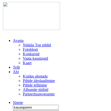
Avasta
Nädala Top pildid
Fotoblogi
Konkursid
Vaata kasutajaid
Kaart
Telli
Abi
Kuidas alustada
Piltide üleslaadimine
Piltide tellimine
Albumite tüübid
Partnerlusprogramm
Sisene