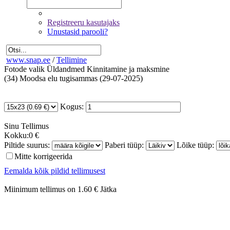
Registreeru kasutajaks
Unustasid parooli?
www.snap.ee
/
Tellimine
Fotode valik
Üldandmed
Kinnitamine ja maksmine
(34) Moodsa elu tugisammas (29-07-2025)
Kogus:
Sinu
Tellimus
Kokku:
0 €
Piltide suurus:
Paberi tüüp:
Lõike tüüp:
Mitte korrigeerida
Eemalda kõik pildid tellimusest
Miinimum tellimus on 1.60 €
Jätka