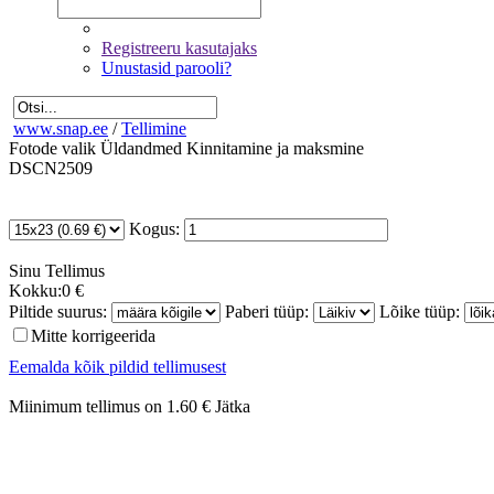
Registreeru kasutajaks
Unustasid parooli?
www.snap.ee
/
Tellimine
Fotode valik
Üldandmed
Kinnitamine ja maksmine
DSCN2509
Kogus:
Sinu
Tellimus
Kokku:
0 €
Piltide suurus:
Paberi tüüp:
Lõike tüüp:
Mitte korrigeerida
Eemalda kõik pildid tellimusest
Miinimum tellimus on 1.60 €
Jätka