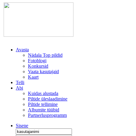
Avasta
Nädala Top pildid
Fotoblogi
Konkursid
Vaata kasutajaid
Kaart
Telli
Abi
Kuidas alustada
Piltide üleslaadimine
Piltide tellimine
Albumite tüübid
Partnerlusprogramm
Sisene