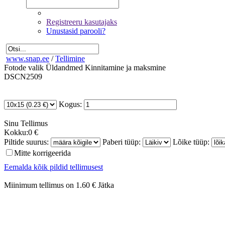
Registreeru kasutajaks
Unustasid parooli?
www.snap.ee
/
Tellimine
Fotode valik
Üldandmed
Kinnitamine ja maksmine
DSCN2509
Kogus:
Sinu
Tellimus
Kokku:
0 €
Piltide suurus:
Paberi tüüp:
Lõike tüüp:
Mitte korrigeerida
Eemalda kõik pildid tellimusest
Miinimum tellimus on 1.60 €
Jätka