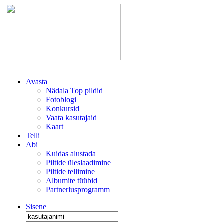
Avasta
Nädala Top pildid
Fotoblogi
Konkursid
Vaata kasutajaid
Kaart
Telli
Abi
Kuidas alustada
Piltide üleslaadimine
Piltide tellimine
Albumite tüübid
Partnerlusprogramm
Sisene