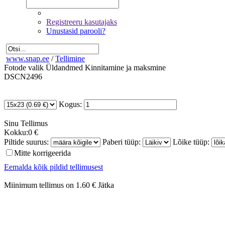
Registreeru kasutajaks
Unustasid parooli?
www.snap.ee
/
Tellimine
Fotode valik
Üldandmed
Kinnitamine ja maksmine
DSCN2496
Kogus:
Sinu
Tellimus
Kokku:
0 €
Piltide suurus:
Paberi tüüp:
Lõike tüüp:
Mitte korrigeerida
Eemalda kõik pildid tellimusest
Miinimum tellimus on 1.60 €
Jätka