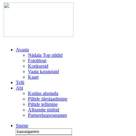
Avasta
Nädala Top pildid
Fotoblogi
Konkursid
Vaata kasutajaid
Kaart
Telli
Abi
Kuidas alustada
Piltide üleslaadimine
Piltide tellimine
Albumite tüübid
Partnerlusprogramm
Sisene