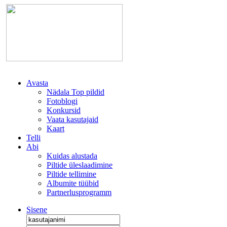
Avasta
Nädala Top pildid
Fotoblogi
Konkursid
Vaata kasutajaid
Kaart
Telli
Abi
Kuidas alustada
Piltide üleslaadimine
Piltide tellimine
Albumite tüübid
Partnerlusprogramm
Sisene