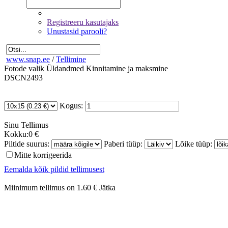
Registreeru kasutajaks
Unustasid parooli?
www.snap.ee
/
Tellimine
Fotode valik
Üldandmed
Kinnitamine ja maksmine
DSCN2493
Kogus:
Sinu
Tellimus
Kokku:
0 €
Piltide suurus:
Paberi tüüp:
Lõike tüüp:
Mitte korrigeerida
Eemalda kõik pildid tellimusest
Miinimum tellimus on 1.60 €
Jätka