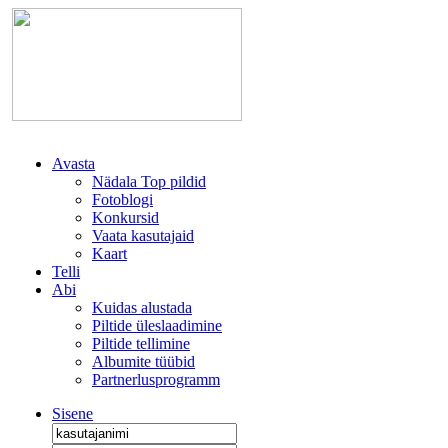
Avasta
Nädala Top pildid
Fotoblogi
Konkursid
Vaata kasutajaid
Kaart
Telli
Abi
Kuidas alustada
Piltide üleslaadimine
Piltide tellimine
Albumite tüübid
Partnerlusprogramm
Sisene