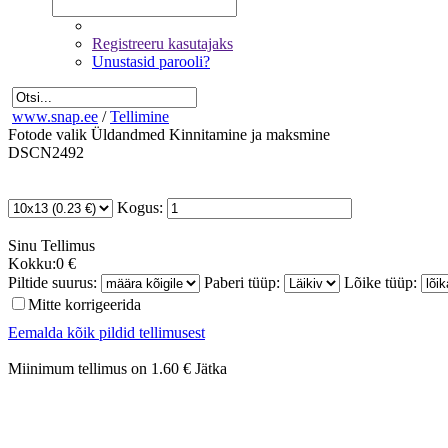
Registreeru kasutajaks
Unustasid parooli?
www.snap.ee
/
Tellimine
Fotode valik
Üldandmed
Kinnitamine ja maksmine
DSCN2492
Kogus:
Sinu
Tellimus
Kokku:
0 €
Piltide suurus:
Paberi tüüp:
Lõike tüüp:
Mitte korrigeerida
Eemalda kõik pildid tellimusest
Miinimum tellimus on 1.60 €
Jätka