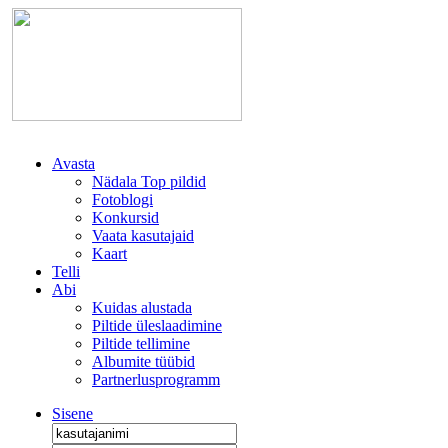
Avasta
Nädala Top pildid
Fotoblogi
Konkursid
Vaata kasutajaid
Kaart
Telli
Abi
Kuidas alustada
Piltide üleslaadimine
Piltide tellimine
Albumite tüübid
Partnerlusprogramm
Sisene