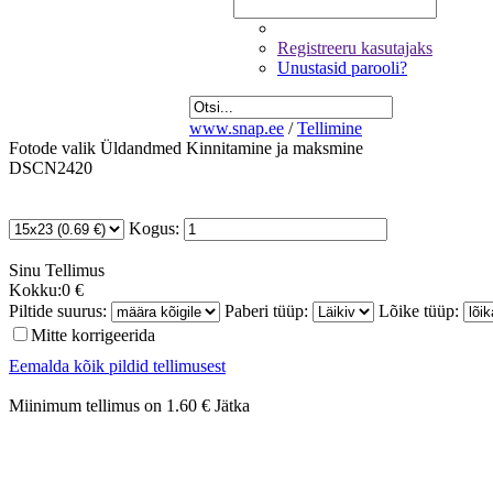
Registreeru kasutajaks
Unustasid parooli?
www.snap.ee
/
Tellimine
Fotode valik
Üldandmed
Kinnitamine ja maksmine
DSCN2420
Kogus:
Sinu
Tellimus
Kokku:
0 €
Piltide suurus:
Paberi tüüp:
Lõike tüüp:
Mitte korrigeerida
Eemalda kõik pildid tellimusest
Miinimum tellimus on 1.60 €
Jätka