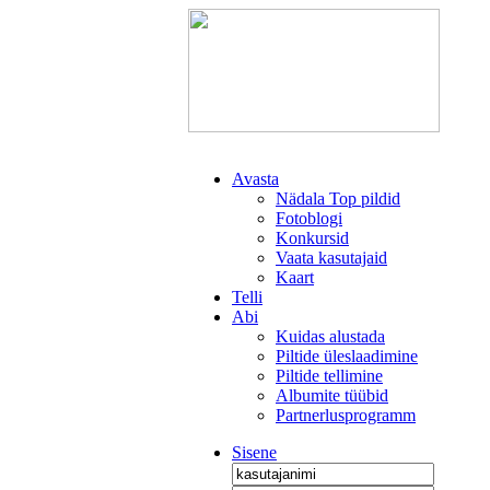
Avasta
Nädala Top pildid
Fotoblogi
Konkursid
Vaata kasutajaid
Kaart
Telli
Abi
Kuidas alustada
Piltide üleslaadimine
Piltide tellimine
Albumite tüübid
Partnerlusprogramm
Sisene