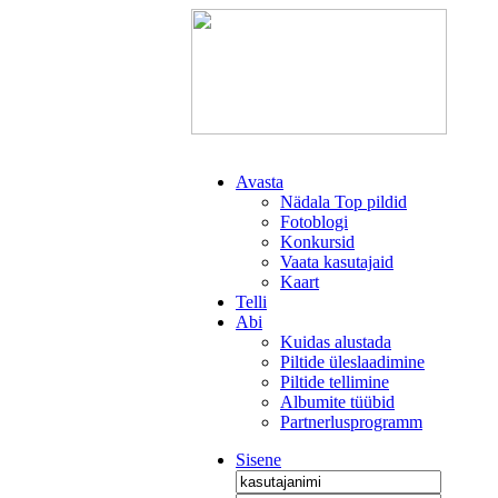
Avasta
Nädala Top pildid
Fotoblogi
Konkursid
Vaata kasutajaid
Kaart
Telli
Abi
Kuidas alustada
Piltide üleslaadimine
Piltide tellimine
Albumite tüübid
Partnerlusprogramm
Sisene