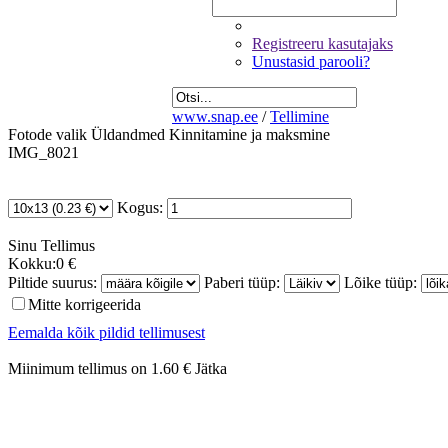
Registreeru kasutajaks
Unustasid parooli?
www.snap.ee
/
Tellimine
Fotode valik
Üldandmed
Kinnitamine ja maksmine
IMG_8021
Kogus:
Sinu
Tellimus
Kokku:
0 €
Piltide suurus:
Paberi tüüp:
Lõike tüüp:
Mitte korrigeerida
Eemalda kõik pildid tellimusest
Miinimum tellimus on 1.60 €
Jätka