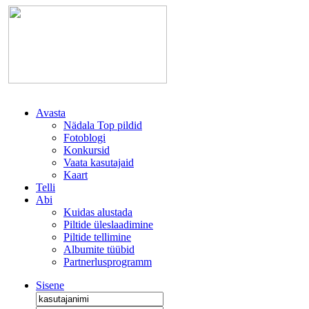
Avasta
Nädala Top pildid
Fotoblogi
Konkursid
Vaata kasutajaid
Kaart
Telli
Abi
Kuidas alustada
Piltide üleslaadimine
Piltide tellimine
Albumite tüübid
Partnerlusprogramm
Sisene