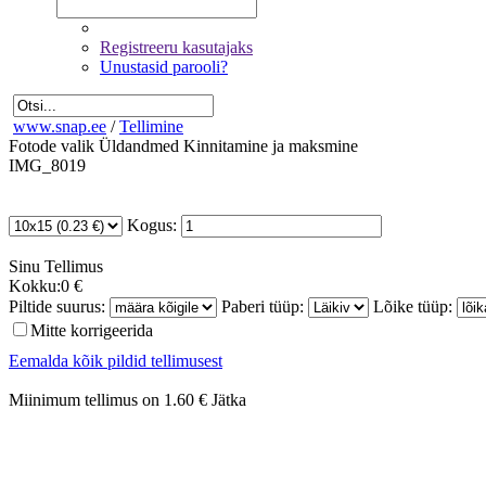
Registreeru kasutajaks
Unustasid parooli?
www.snap.ee
/
Tellimine
Fotode valik
Üldandmed
Kinnitamine ja maksmine
IMG_8019
Kogus:
Sinu
Tellimus
Kokku:
0 €
Piltide suurus:
Paberi tüüp:
Lõike tüüp:
Mitte korrigeerida
Eemalda kõik pildid tellimusest
Miinimum tellimus on 1.60 €
Jätka