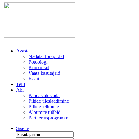
Avasta
Nädala Top pildid
Fotoblogi
Konkursid
Vaata kasutajaid
Kaart
Telli
Abi
Kuidas alustada
Piltide üleslaadimine
Piltide tellimine
Albumite tüübid
Partnerlusprogramm
Sisene