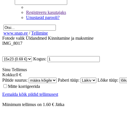
Registreeru kasutajaks
Unustasid parooli?
www.snap.ee
/
Tellimine
Fotode valik
Üldandmed
Kinnitamine ja maksmine
IMG_8017
Kogus:
Sinu
Tellimus
Kokku:
0 €
Piltide suurus:
Paberi tüüp:
Lõike tüüp:
Mitte korrigeerida
Eemalda kõik pildid tellimusest
Miinimum tellimus on 1.60 €
Jätka