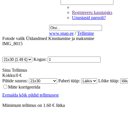
Registreeru kasutajaks
Unustasid parooli?
www.snap.ee
/
Tellimine
Fotode valik
Üldandmed
Kinnitamine ja maksmine
IMG_8015
Kogus:
Sinu
Tellimus
Kokku:
0 €
Piltide suurus:
Paberi tüüp:
Lõike tüüp:
Mitte korrigeerida
Eemalda kõik pildid tellimusest
Miinimum tellimus on 1.60 €
Jätka