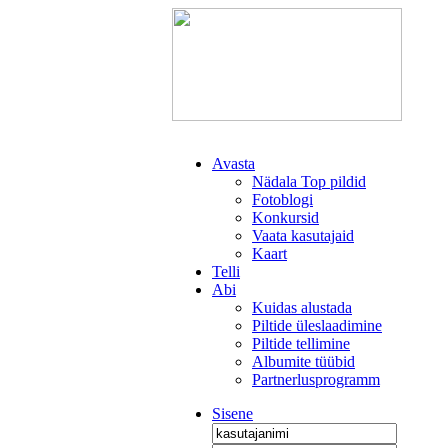
Avasta
Nädala Top pildid
Fotoblogi
Konkursid
Vaata kasutajaid
Kaart
Telli
Abi
Kuidas alustada
Piltide üleslaadimine
Piltide tellimine
Albumite tüübid
Partnerlusprogramm
Sisene