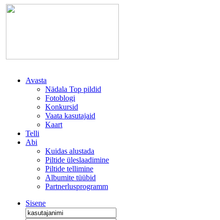
Avasta
Nädala Top pildid
Fotoblogi
Konkursid
Vaata kasutajaid
Kaart
Telli
Abi
Kuidas alustada
Piltide üleslaadimine
Piltide tellimine
Albumite tüübid
Partnerlusprogramm
Sisene