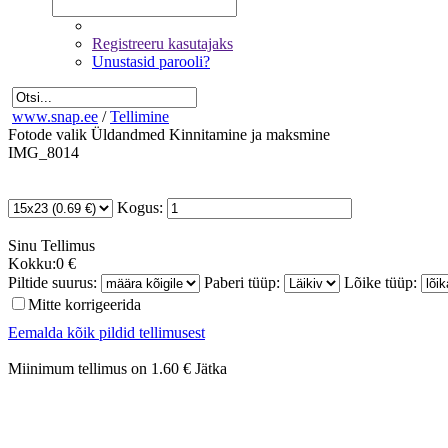
Registreeru kasutajaks
Unustasid parooli?
www.snap.ee
/
Tellimine
Fotode valik
Üldandmed
Kinnitamine ja maksmine
IMG_8014
Kogus:
Sinu
Tellimus
Kokku:
0 €
Piltide suurus:
Paberi tüüp:
Lõike tüüp:
Mitte korrigeerida
Eemalda kõik pildid tellimusest
Miinimum tellimus on 1.60 €
Jätka