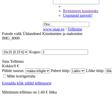
Registreeru kasutajaks
Unustasid parooli?
www.snap.ee
/
Tellimine
Fotode valik
Üldandmed
Kinnitamine ja maksmine
IMG_8000
Kogus:
Sinu
Tellimus
Kokku:
0 €
Piltide suurus:
Paberi tüüp:
Lõike tüüp:
Mitte korrigeerida
Eemalda kõik pildid tellimusest
Miinimum tellimus on 1.60 €
Jätka