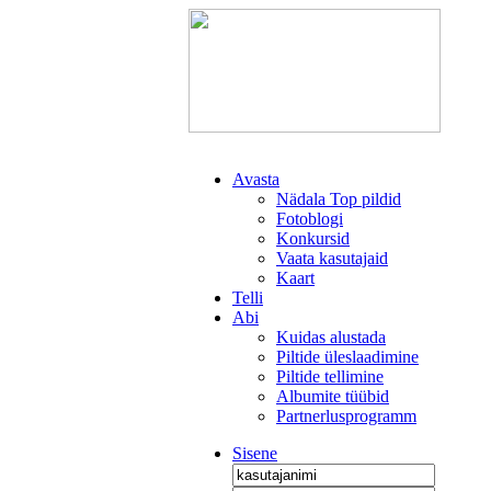
Avasta
Nädala Top pildid
Fotoblogi
Konkursid
Vaata kasutajaid
Kaart
Telli
Abi
Kuidas alustada
Piltide üleslaadimine
Piltide tellimine
Albumite tüübid
Partnerlusprogramm
Sisene