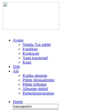
Avasta
Nädala Top pildid
Fotoblogi
Konkursid
Vaata kasutajaid
Kaart
Telli
Abi
Kuidas alustada
Piltide üleslaadimine
Piltide tellimine
Albumite tüübid
Partnerlusprogramm
Sisene