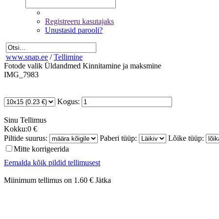
Registreeru kasutajaks
Unustasid parooli?
www.snap.ee
/
Tellimine
Fotode valik
Üldandmed
Kinnitamine ja maksmine
IMG_7983
Kogus:
Sinu
Tellimus
Kokku:
0 €
Piltide suurus:
Paberi tüüp:
Lõike tüüp:
Mitte korrigeerida
Eemalda kõik pildid tellimusest
Miinimum tellimus on 1.60 €
Jätka