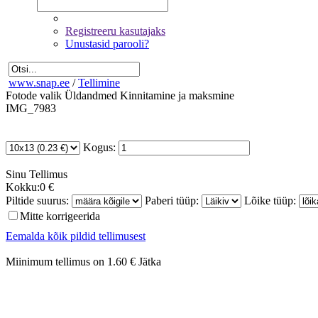
Registreeru kasutajaks
Unustasid parooli?
www.snap.ee
/
Tellimine
Fotode valik
Üldandmed
Kinnitamine ja maksmine
IMG_7983
Kogus:
Sinu
Tellimus
Kokku:
0 €
Piltide suurus:
Paberi tüüp:
Lõike tüüp:
Mitte korrigeerida
Eemalda kõik pildid tellimusest
Miinimum tellimus on 1.60 €
Jätka