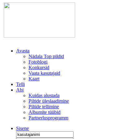
Avasta
Nädala Top pildid
Fotoblogi
Konkursid
Vaata kasutajaid
Kaart
Telli
Abi
Kuidas alustada
Piltide üleslaadimine
Piltide tellimine
Albumite tüübid
Partnerlusprogramm
Sisene