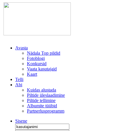
Avasta
Nädala Top pildid
Fotoblogi
Konkursid
Vaata kasutajaid
Kaart
Telli
Abi
Kuidas alustada
Piltide üleslaadimine
Piltide tellimine
Albumite tüübid
Partnerlusprogramm
Sisene