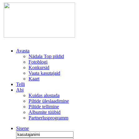
Avasta
Nädala Top pildid
Fotoblogi
Konkursid
Vaata kasutajaid
Kaart
Telli
Abi
Kuidas alustada
Piltide üleslaadimine
Piltide tellimine
Albumite tüübid
Partnerlusprogramm
Sisene