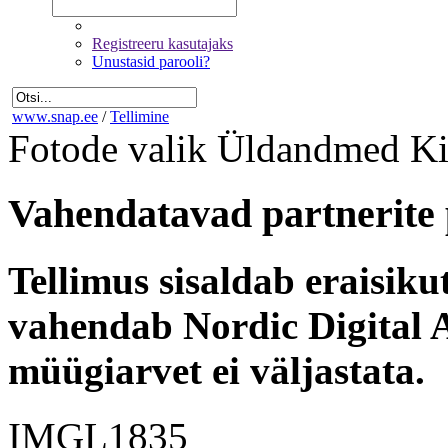
Registreeru kasutajaks
Unustasid parooli?
www.snap.ee
/
Tellimine
Fotode valik
Üldandmed
Ki
Vahendatavad partnerite 
Tellimus sisaldab eraisik
vahendab Nordic Digital A
müügiarvet ei väljastata.
IMGL1835