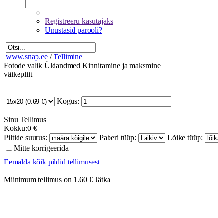
Registreeru kasutajaks
Unustasid parooli?
www.snap.ee
/
Tellimine
Fotode valik
Üldandmed
Kinnitamine ja maksmine
väikepliit
Kogus:
Sinu
Tellimus
Kokku:
0 €
Piltide suurus:
Paberi tüüp:
Lõike tüüp:
Mitte korrigeerida
Eemalda kõik pildid tellimusest
Miinimum tellimus on 1.60 €
Jätka