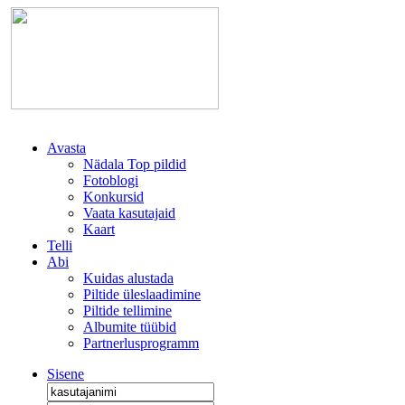
Avasta
Nädala Top pildid
Fotoblogi
Konkursid
Vaata kasutajaid
Kaart
Telli
Abi
Kuidas alustada
Piltide üleslaadimine
Piltide tellimine
Albumite tüübid
Partnerlusprogramm
Sisene