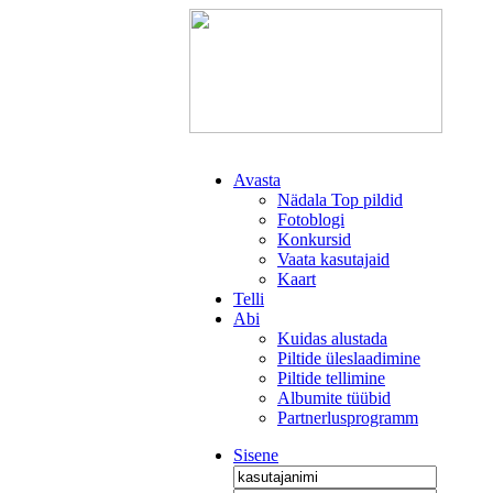
Avasta
Nädala Top pildid
Fotoblogi
Konkursid
Vaata kasutajaid
Kaart
Telli
Abi
Kuidas alustada
Piltide üleslaadimine
Piltide tellimine
Albumite tüübid
Partnerlusprogramm
Sisene