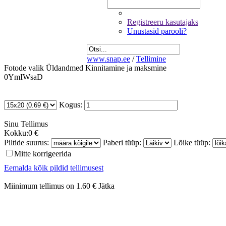
Registreeru kasutajaks
Unustasid parooli?
www.snap.ee
/
Tellimine
Fotode valik
Üldandmed
Kinnitamine ja maksmine
0YmIWsaD
Kogus:
Sinu
Tellimus
Kokku:
0 €
Piltide suurus:
Paberi tüüp:
Lõike tüüp:
Mitte korrigeerida
Eemalda kõik pildid tellimusest
Miinimum tellimus on 1.60 €
Jätka