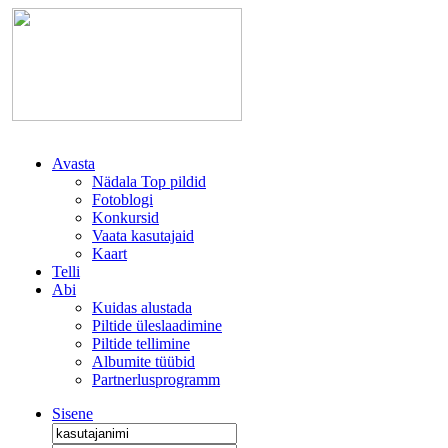
Avasta
Nädala Top pildid
Fotoblogi
Konkursid
Vaata kasutajaid
Kaart
Telli
Abi
Kuidas alustada
Piltide üleslaadimine
Piltide tellimine
Albumite tüübid
Partnerlusprogramm
Sisene