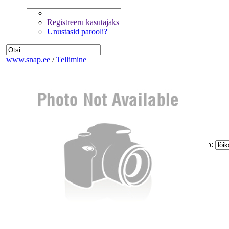
Registreeru kasutajaks
Unustasid parooli?
www.snap.ee
/
Tellimine
Fotode valik
Üldandmed
Kinnitamine ja maksmine
Kogus:
Sinu
Tellimus
Kokku:
0 €
Piltide suurus:
Paberi tüüp:
Lõike tüüp:
Mitte korrigeerida
Eemalda kõik pildid tellimusest
Miinimum tellimus on 1.60 €
Jätka