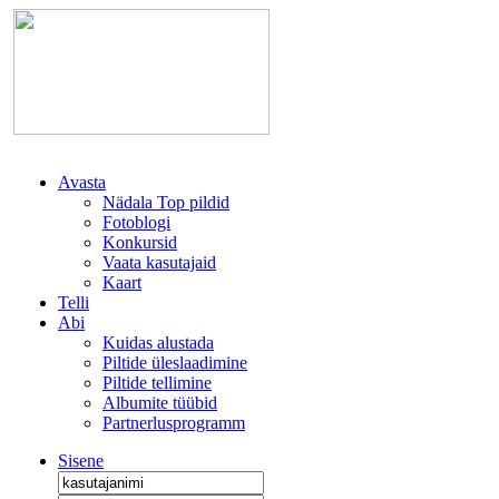
Avasta
Nädala Top pildid
Fotoblogi
Konkursid
Vaata kasutajaid
Kaart
Telli
Abi
Kuidas alustada
Piltide üleslaadimine
Piltide tellimine
Albumite tüübid
Partnerlusprogramm
Sisene