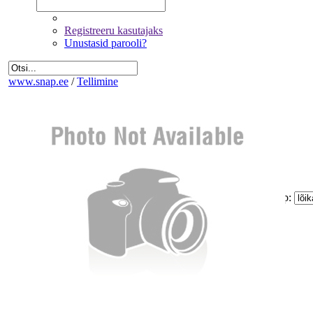
Registreeru kasutajaks
Unustasid parooli?
www.snap.ee
/
Tellimine
Fotode valik
Üldandmed
Kinnitamine ja maksmine
Kogus:
Sinu
Tellimus
Kokku:
0 €
Piltide suurus:
Paberi tüüp:
Lõike tüüp:
Mitte korrigeerida
Eemalda kõik pildid tellimusest
Miinimum tellimus on 1.60 €
Jätka