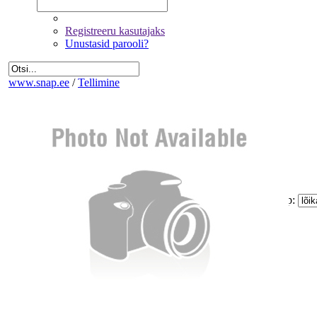
Registreeru kasutajaks
Unustasid parooli?
www.snap.ee
/
Tellimine
Fotode valik
Üldandmed
Kinnitamine ja maksmine
Kogus:
Sinu
Tellimus
Kokku:
0 €
Piltide suurus:
Paberi tüüp:
Lõike tüüp:
Mitte korrigeerida
Eemalda kõik pildid tellimusest
Miinimum tellimus on 1.60 €
Jätka