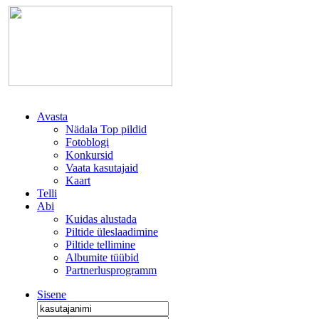
Avasta
Nädala Top pildid
Fotoblogi
Konkursid
Vaata kasutajaid
Kaart
Telli
Abi
Kuidas alustada
Piltide üleslaadimine
Piltide tellimine
Albumite tüübid
Partnerlusprogramm
Sisene