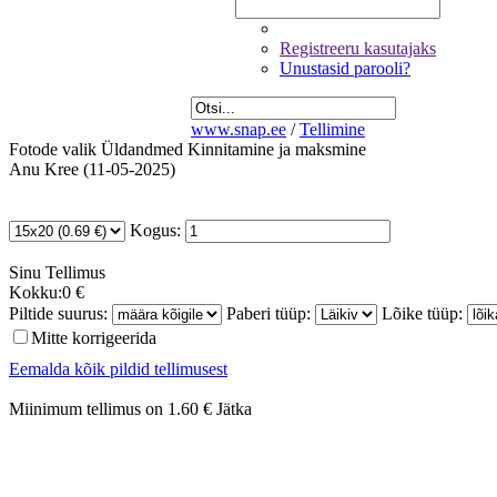
Registreeru kasutajaks
Unustasid parooli?
www.snap.ee
/
Tellimine
Fotode valik
Üldandmed
Kinnitamine ja maksmine
Anu Kree (11-05-2025)
Kogus:
Sinu
Tellimus
Kokku:
0 €
Piltide suurus:
Paberi tüüp:
Lõike tüüp:
Mitte korrigeerida
Eemalda kõik pildid tellimusest
Miinimum tellimus on 1.60 €
Jätka