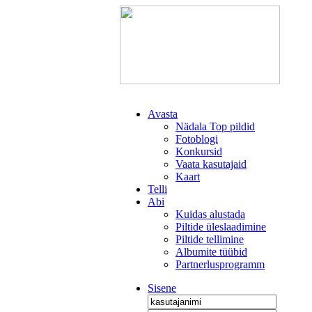
Avasta
Nädala Top pildid
Fotoblogi
Konkursid
Vaata kasutajaid
Kaart
Telli
Abi
Kuidas alustada
Piltide üleslaadimine
Piltide tellimine
Albumite tüübid
Partnerlusprogramm
Sisene