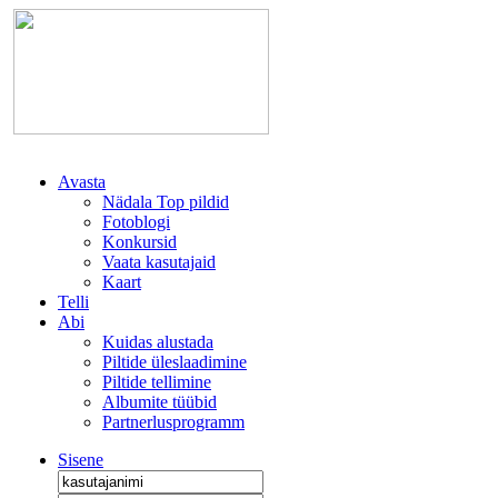
Avasta
Nädala Top pildid
Fotoblogi
Konkursid
Vaata kasutajaid
Kaart
Telli
Abi
Kuidas alustada
Piltide üleslaadimine
Piltide tellimine
Albumite tüübid
Partnerlusprogramm
Sisene