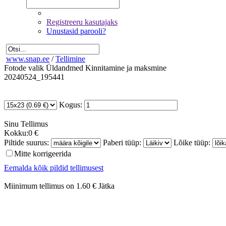
Registreeru kasutajaks
Unustasid parooli?
www.snap.ee
/
Tellimine
Fotode valik
Üldandmed
Kinnitamine ja maksmine
20240524_195441
Kogus:
Sinu
Tellimus
Kokku:
0 €
Piltide suurus:
Paberi tüüp:
Lõike tüüp:
Mitte korrigeerida
Eemalda kõik pildid tellimusest
Miinimum tellimus on 1.60 €
Jätka